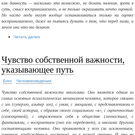
как данность — насколько это возможно, не делить явления, зреть в
суть, смысл воспринимаемого, а не только окрашивать нечто оценкой.
Но часто люди могут вообще останавливаться только на оценке
воспринимаемого, даже не пытаясь думать о том, что перед ними, и
зачем они что-то делают.
Читать далее
Чувство собственной важности,
указывающее путь
Блог
Человековедение
Чувство собственной важности многолико. Оно является одним из
самых основных психологических механизмов человека, которое связано
с эго (суперэго, альтер эго), с умом, с эмоциями, с представлениями о
себе, своей истории, с образом своего социального «я», с оценочностью
(самооценкой), с отражением себя в обществе (личностью), с
фантазиями, с восприятием (оно его определяет), и многими другими
составляющими человека. Оно проявляется у всех (за исключением,
наверное, пробуждённых мастеров), но в разной степени. И это не