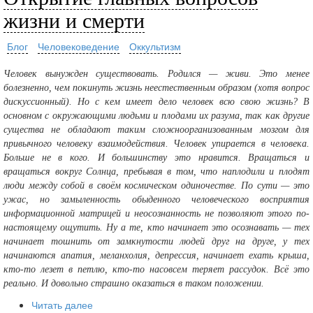
жизни и смерти
Блог
Человековедение
Оккультизм
Человек вынужден существовать. Родился — живи. Это менее
болезненно, чем покинуть жизнь неестественным образом (хотя вопрос
дискуссионный). Но с кем имеет дело человек всю свою жизнь? В
основном с окружающими людьми и плодами их разума, так как другие
существа не обладают таким сложноорганизованным мозгом для
привычного человеку взаимодействия. Человек упирается в человека.
Больше не в кого. И большинству это нравится. Вращаться и
вращаться вокруг Солнца, пребывая в том, что наплодили и плодят
люди между собой в своём космическом одиночестве. По сути — это
ужас, но замыленность обыденного человеческого восприятия
информационной матрицей и неосознанность не позволяют этого по-
настоящему ощутить. Ну а те, кто начинает это осознавать — тех
начинает тошнить от замкнутости людей друг на друге, у тех
начинаются апатия, меланхолия, депрессия, начинает ехать крыша,
кто-то лезет в петлю, кто-то насовсем теряет рассудок. Всё это
реально. И довольно страшно оказаться в таком положении.
Читать далее