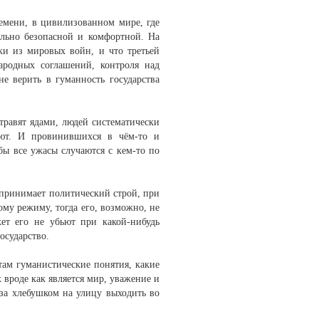
емени, в цивилизованном мире, где
ально безопасной и комфортной. На
оки из мировых войн, и что третьей
ародных соглашений, контроля над
е верить в гуманность государства
травят ядами, людей систематически
ают. И провинившихся в чём-то и
ы все ужасы случаются с кем-то по
 принимает политический строй, при
ому режиму, тогда его, возможно, не
ет его не убьют при какой-нибудь
осударство.
там гуманистические понятия, какие
 вроде как является мир, уважение и
 за хлебушком на улицу выходить во