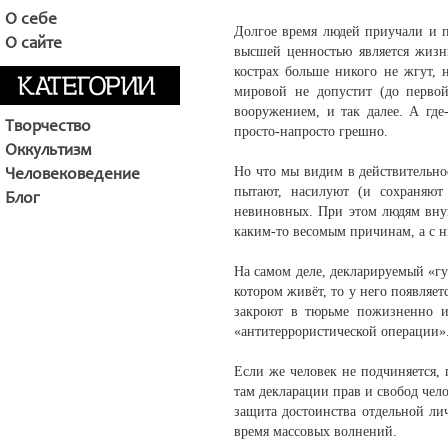
О себе
Долгое время людей приучали и п
О сайте
высшей ценностью является жизнь
кострах больше никого не жгут, 
мировой не допустит (до первой
вооружением, и так далее. А где
Творчество
просто-напросто грешно.
Оккультизм
Но что мы видим в действительно
Человековедение
пытают, насилуют (и сохраняют
Блог
невиновных. При этом людям вну
каким-то весомым причинам, а с н
На самом деле, декларируемый «г
котором живёт, то у него появляет
закроют в тюрьме пожизненно и
«антитеррористической операции».
Если же человек не подчиняется, 
там декларации прав и свобод чел
защита достоинства отдельной ли
время массовых волнений.