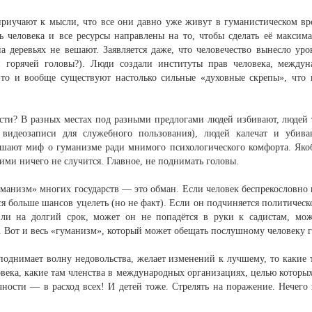
риучают к мысли, что все они давно уже живут в гуманистическом вр
 человека и все ресурсы направлены на то, чтобы сделать её максим
на деревьях не вешают. Заявляется даже, что человечество вынесло ур
 горячей головы?). Люди создали институты прав человека, междун
-то и вообще существуют настолько сильные «духовные скрепы», что н
сти? В разных местах под разными предлогами людей избивают, людей 
 видеозаписи для служебного пользования), людей калечат и убив
шают миф о гуманизме ради мнимого психологического комфорта. Якоб
ими ничего не случится. Главное, не поднимать головы.
уманизм» многих государств — это обман. Если человек беспрекословно
ся больше шансов уцелеть (но не факт). Если он подчиняется политическ
ли на долгий срок, может он не попадётся в руки к садистам, мож
 Вот и весь «гуманизм», который может обещать послушному человеку г
поднимает волну недовольства, желает изменений к лучшему, то какие 
овека, какие там членства в международных организациях, целью которых
чности — в расход всех! И детей тоже. Стрелять на поражение. Нечего