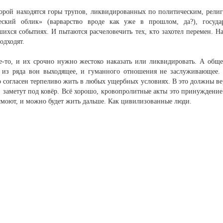
торой находятся горы трупов, ликвидированных по политическим, рел
ческий облик» (варварство вроде как уже в прошлом, да?), госуд
ихся событиях. И пытаются расчеловечить тех, кто захотел перемен. Н
одходят.
е-то, и их срочно нужно жестоко наказать или ликвидировать. А обще
то из ряда вон выходящее, и гуманного отношения не заслуживающее
то согласен терпеливо жить в любых ущербных условиях. В это должны ве
и заметут под ковёр. Всё хорошо, кровопролитные акты это принуждение
а смоют, и можно будет жить дальше. Как цивилизованные люди.